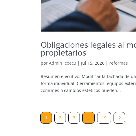
Obligaciones legales al m
propietarios
por
Admin Icoec3
|
Jul 15, 2026
|
reformas
Resumen ejecutivo: Modificar la fachada de u
forma individual. Cerramientos, equipos exteri
comunes o cambios estéticos pueden...
5
1
2
3
…
19